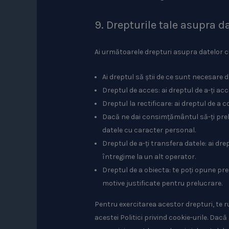
9. Drepturile tale asupra d
Ai următoarele drepturi asupra datelor 
Ai dreptul să știi de ce sunt necesare d
Dreptul de acces: ai dreptul de a-ți a
Dreptul la rectificare: ai dreptul de a
Dacă ne dai consimțământul să-ți prel
datele cu caracter personal.
Dreptul de a-ți transfera datele: ai dre
întregime la un alt operator.
Dreptul de a obiecta: te poți opune pre
motive justificate pentru prelucrare.
Pentru exercitarea acestor drepturi, te r
acestei Politici privind cookie-urile. Dac