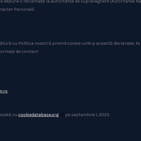
e a depune o reclamație la autoritatea de supraveghere (Autoritatea N
racter Personal).
ătură cu Politica noastră privind cookie-urile și această declarație, te
ormații de contact:
m.ro
onizată cu
cookiedatabase.org
pe septembrie 1, 2025.