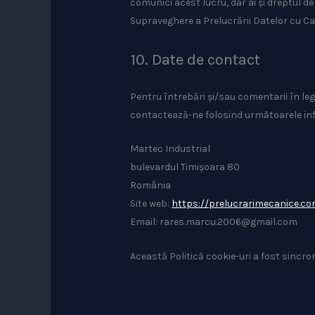
comunici acest lucru, dar ai și dreptul d
Supraveghere a Prelucrării Datelor cu Ca
10. Date de contact
Pentru întrebări și/sau comentarii în leg
contactează-ne folosind următoarele inf
Martec Industrial
bulevardul Timișoara 80
România
Site web:
https://prelucrarimecanice.co
Email:
rares.marcu.2006@
gmail.com
Această Politică cookie-uri a fost sincr