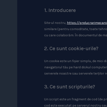
1. Introducere
Site-ul nostru,
https://prelucrarimecani
similare (pentru comoditate, toate tehnol
cu care colaborăm. În documentul de mai
2. Ce sunt cookie-urile?
Un cookie este un fișier simplu, de mici 
navigatorul tău pe hard diskul computerulu
serverele noastre sau serverele terților re
3. Ce sunt scripturile?
Un script este un fragment de cod (de pro
cod este executat pe serverul nostru sau 