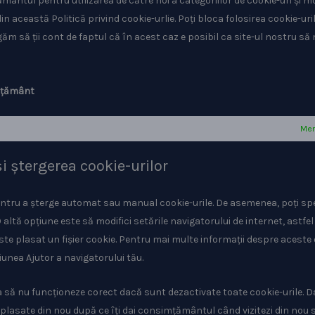
mântul pentru utilizarea de către noi a categoriilor de cookie-uri și m
n această Politică privind cookie-urlie. Poți bloca folosirea cookie-uri
ugăm să ții cont de faptul că în acest caz e posibil ca site-ul nostru să
imțământ
Mer
i ștergerea cookie-urilor
pentru a șterge automat sau manual cookie-urile. De asemenea, poți spe
 altă opțiune este să modifici setările navigatorului de internet, astfe
te plasat un fișier cookie. Pentru mai multe informații despre aceste o
iunea Ajutor a navigatorului tău.
tea să nu funcționeze corect dacă sunt dezactivate toate cookie-urile. D
fi plasate din nou după ce îți dai consimțământul când vizitezi din nou s