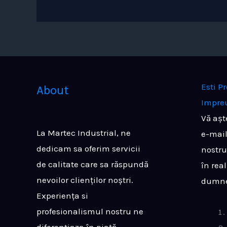
Esti P
About
Impre
Vă așt
La Martec Industrial, ne
e-mail
dedicam sa oferim servicii
nostru
de calitate care sa răspundă
în real
nevoilor clienților noștri.
dumne
Experiența si
profesionalismul nostru ne