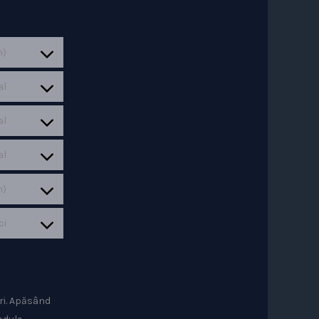
m)
al
al
al
m)
ci
uri. Apăsând