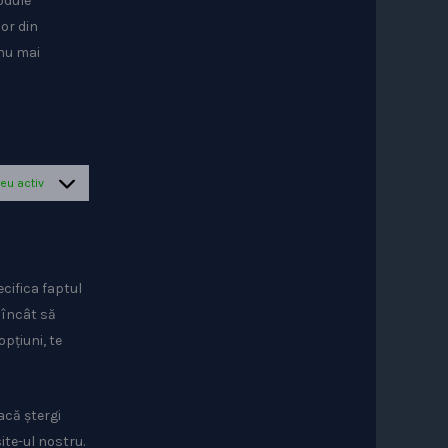
odule
lor din
 nu mai
eu activ
cifica faptul
l încât să
pțiuni, te
acă ștergi
ite-ul nostru.