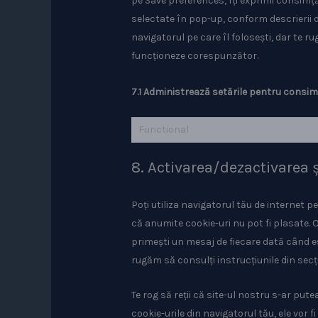
pe Save preferences, îți exprimi consimță
selectate în pop-up, conform descrierii di
navigatorul pe care îl folosești, dar te r
funcționeze corespunzător.
7.1 Administrează setările pentru cons
Functional
8. Activarea/dezactivarea ș
Poți utiliza navigatorul tău de internet 
că anumite cookie-uri nu pot fi plasate. O
primești un mesaj de fiecare dată când es
rugăm să consulți instrucțiunile din secț
Te rog să reții că site-ul nostru s-ar pu
cookie-urile din navigatorul tău, ele vor 