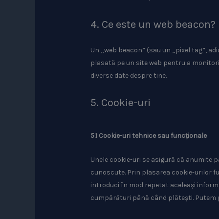
4. Ce este un web beacon?
Un „web beacon” (sau un „pixel tag”, adic
plasată pe un site web pentru a monitoriz
diverse date despre tine.
5. Cookie-uri
5.1 Cookie-uri tehnice sau funcționale
Unele cookie-uri se asigură că anumite păr
cunoscute. Prin plasarea cookie-urilor func
introduci în mod repetat aceleași informaț
cumpărături până când plătești. Putem 