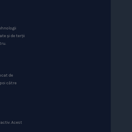
ehnologii
e și de terții
tru.
tocat de
apoi către
activ. Acest