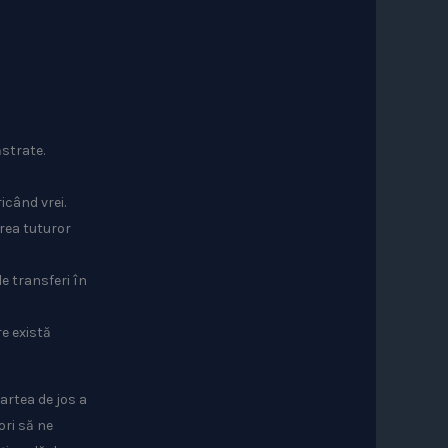
ăstrate.
icând vrei.
rea tuturor
le transferi în
re există
artea de jos a
ori să ne