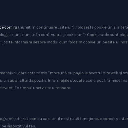
ce.com.ro
(numit în continuare „site-ul”), folosește cookie-uri și alte t
ogiile sunt numite în continuare „cookie-uri”). Cookie-urile sunt plasat
 jos te informăm despre modul cum folosim cookie-uri pe site-ul nos
dimensiuni, care este trimis împreună cu paginile acestui site web și s
i sau al altui dispozitiv. Informațiile stocate acolo pot fi trimise în
levanți, în timpul unei vizite ulterioare.
gram), utilizat pentru ca site-ul nostru să funcționeze corect și inter
pe dispozitivul tău.