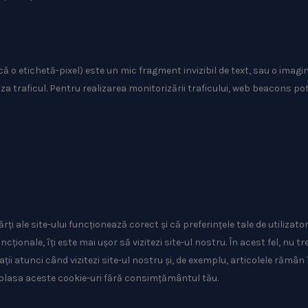
ă o etichetă-pixel) este un mic fragment invizibil de text, sau o imagin
a traficul. Pentru realizarea monitorizării traficului, web beacons po
ți ale site-ului funcționează corect și că preferințele tale de utilizat
ționale, îți este mai ușor să vizitezi site-ul nostru. În acest fel, nu tr
ii atunci când vizitezi site-ul nostru și, de exemplu, articolele rămân 
plasa aceste cookie-uri fără consimțământul tău.