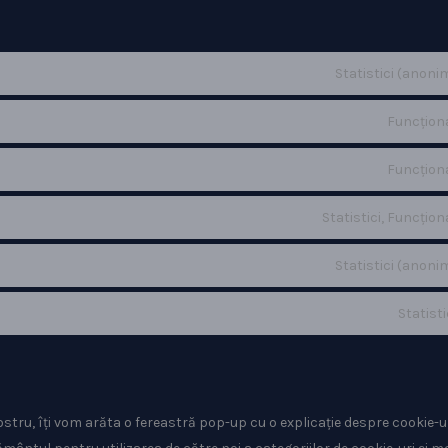
Statistici (anoni
Funcțion
Funcțion
Statistici, Funcțion
Statistici (anoni
Statisti
ostru, îți vom arăta o fereastră pop-up cu o explicație despre cookie-