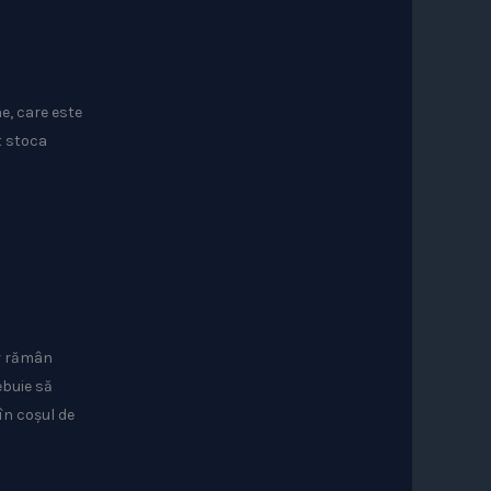
e, care este
t stoca
or rămân
ebuie să
în coșul de