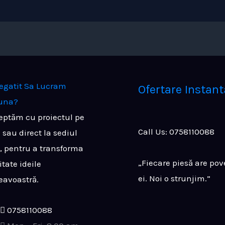
regatit
Sa Lucram
Ofertare Instant
una?
eptăm cu proiectul pe
Call Us: 0758110088
 sau direct la sediul
, pentru a transforma
„Fiecare piesă are pov
itate ideile
ei. Noi o strunjim.”
avoastră.
0758110088