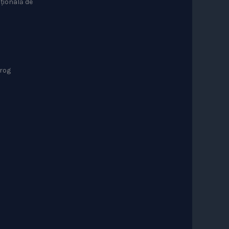
ațională de
 rog