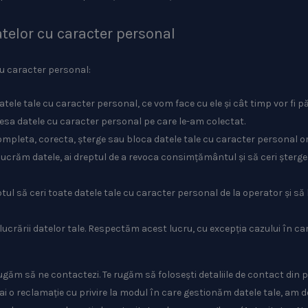
atelor cu caracter personal
cu caracter personal:
atele tale cu caracter personal, ce vom face cu ele și cât timp vor fi p
ccesa datele cu caracter personal pe care le-am colectat.
 completa, corecta, șterge sau bloca datele tale cu caracter personal or
ucrăm datele, ai dreptul de a revoca consimțământul și să ceri șterge
ptul să ceri toate datele tale cu caracter personal de la operator și să 
lucrării datelor tale. Respectăm acest lucru, cu excepția cazului în ca
ugăm să ne contactezi. Te rugăm să folosești detaliile de contact din p
ă ai o reclamație cu privire la modul în care gestionăm datele tale, am d