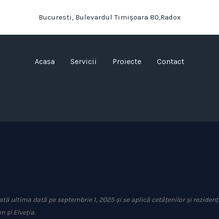
Bucuresti, Bulevardul Timișoara 80,Radox
Acasa
Servicii
Proiecte
Contact
ată ultima dată pe septembrie 1, 2025 și se aplică cetățenilor și rezidenț
 și Elveția.