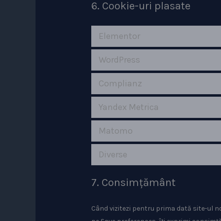
6. Cookie-uri plasate
Elementor
WordPress
Complianz
Yandex Metrica
Matomo
Diverse
7. Consimțământ
Când vizitezi pentru prima dată site-ul n