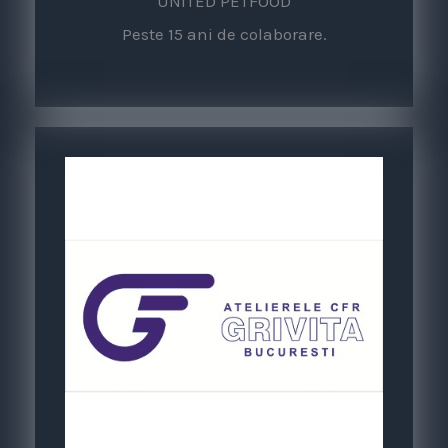
UNITED PETFOOD
/
Peste 15 ani de colaborare.
5