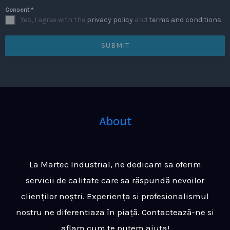
Consent
*
Yes, I agree with the
privacy policy
and
terms and conditions
.
SUBMIT
About
La Martec Industrial, ne dedicam sa oferim
servicii de calitate care sa răspundă nevoilor
clienților noștri. Experiența si profesionalismul
nostru ne diferentiaza în piață. Contactează-ne si
aflam cum te putem ajuta!