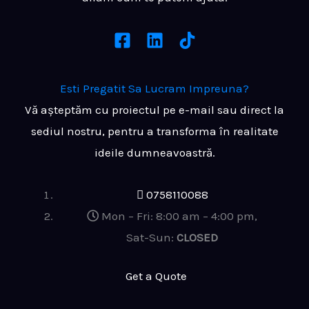
Esti Pregatit
Sa Lucram Impreuna?
Vă așteptăm cu proiectul pe e-mail sau direct la
sediul nostru, pentru a transforma în realitate
ideile dumneavoastră.
0758110088
Mon – Fri: 8:00 am – 4:00 pm,
Sat-Sun:
CLOSED
G
e
t
a
Q
u
o
t
e