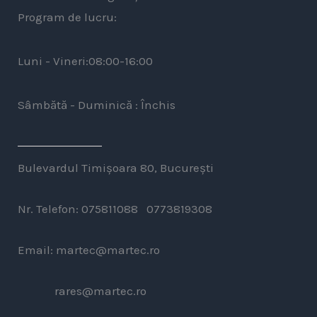
Program de lucru:
Luni - Vineri:08:00-16:00
Sâmbătă - Duminică : Închis
Bulevardul Timișoara 80, București
Nr. Telefon: 075811088 0773819308
Email: martec@martec.ro
rares@martec.ro