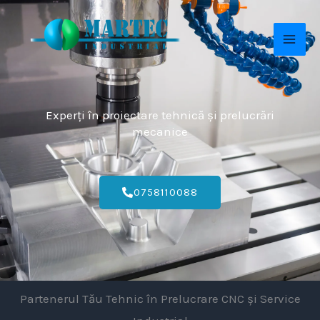
Skip
MAI
to
ME
content
Experți în proiectare tehnică și prelucrări
mecanice
0758110088
Partenerul Tău Tehnic în Prelucrare CNC și Service