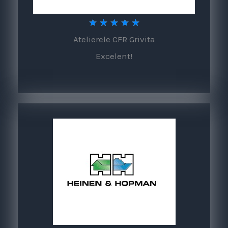
5
★
★
★
★
★
Atelierele CFR Grivita
/
Excelent!
5