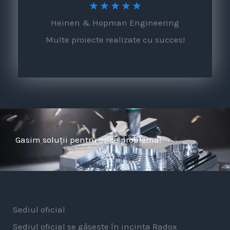
5
★
★
★
★
★
Heinen & Hopman Engineering
/
Multe proiecte realizate cu succes!
5
Gasim soluții pentru orice problema!
Sediul oficial
Sediul oficial se găsește în incinta Radox