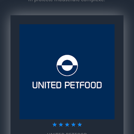
5
★
★
★
★
★